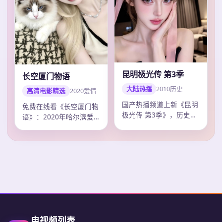
昆明极光传 第3季
长空厦门物语
大陆热播
2010
历史
高清电影精选
2020
爱情
国产热播频道上新《昆明
免费在线看《长空厦门物
极光传 第3季》，历史剧
语》：2020年哈尔滨爱
情紧凑口碑上扬，张艺谋
情电影，张艺谋作品，主
调度精准，2…
演毛晓彤、易…
电视频列表