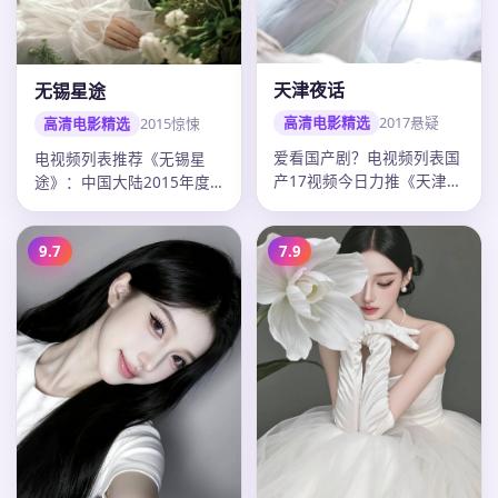
天津夜话
无锡星途
高清电影精选
2017
悬疑
高清电影精选
2015
惊悚
爱看国产剧？电视频列表国
电视频列表推荐《无锡星
产17视频今日力推《天津夜
途》：中国大陆2015年度
话》：2017年中国大陆悬
惊悚佳作，导演沈严，古天
疑电…
乐领衔，…
9.7
7.9