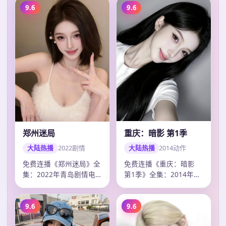
9.6
9.6
重庆：暗影 第1季
郑州迷局
大陆热播
2014
动作
大陆热播
2022
剧情
免费连播《重庆：暗影
免费连播《郑州迷局》全
第1季》全集：2014年成
集：2022年青岛剧情电
都动作电视剧，卡司龚
视剧，卡司杨洋、梁朝
俊、赵丽颖、…
伟、王一博，2…
9.6
9.6