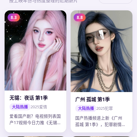
按上映年份与热度整理的近期新片
8.3
8.8
无锡：夜话 第1季
广州 孤城 第1季
大陆热播
2025
爱情
大陆热播
2025
犯罪
爱看国产剧？电视频列表国
国产热播频道上新《广州
产17视频今日力推《无锡：
孤城 第1季》，犯罪剧情紧
夜话 第1季》：2025年中
凑口碑上扬，郭帆调度精
国…