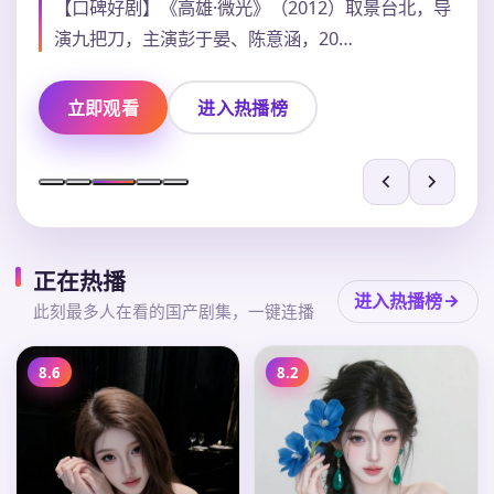
【口碑好剧】《高雄·微光》（2012）取景台北，导
演九把刀，主演彭于晏、陈意涵，20…
立即观看
进入热播榜
正在热播
进入热播榜
此刻最多人在看的国产剧集，一键连播
8.6
8.2