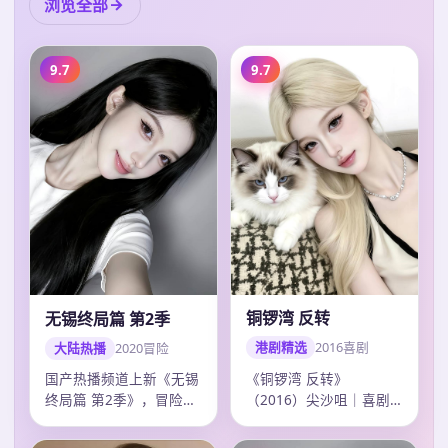
浏览全部
9.7
9.7
铜锣湾 反转
无锡终局篇 第2季
港剧精选
2016
喜剧
大陆热播
2020
冒险
《铜锣湾 反转》
国产热播频道上新《无锡
（2016）尖沙咀｜喜剧
终局篇 第2季》，冒险剧
｜综艺回看。导演许鞍
情紧凑口碑上扬，韩寒调
华，主演郭富城、刘德…
度精准，20…