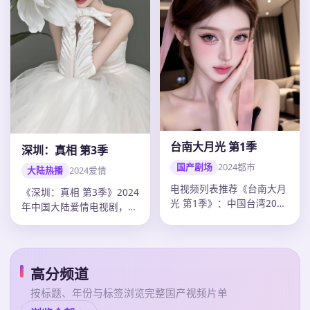
台南大月光 第1季
深圳：真相 第3季
国产剧场
2024
都市
大陆热播
2024
爱情
电视频列表推荐《台南大月
《深圳：真相 第3季》2024
光 第1季》：中国台湾2024
年中国大陆爱情电视剧，单
年度都市佳作，导演李安，
集43分钟超清质感。导演
陈…
乌…
高分频道
按标题、年份与标签浏览完整国产视频片单