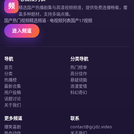
频
精选国产热播剧集与高清视频频道，提供免费连播畅看，覆
盖多种题材，支持多端点播。
国产热门视频精选频道
·
电视频列表国产17视频
进入频道
导航
分类导航
首页
热门榜单
分类
高分佳作
热播榜
悬疑烧脑
最新合集
浪漫爱情
用户投稿
科幻奇幻
话题讨论
关于我们
更多频道
联系
爆笑喜剧
contact@gcjdz.video
热血动作
关于我们