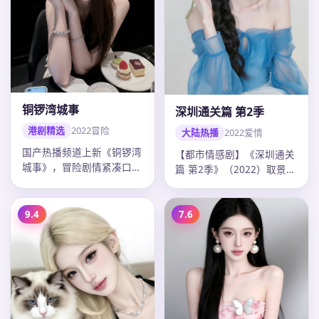
铜锣湾城事
深圳通关篇 第2季
港剧精选
2022
冒险
大陆热播
2022
爱情
国产热播频道上新《铜锣湾
【都市情感剧】《深圳通关
城事》，冒险剧情紧凑口碑
篇 第2季》（2022）取景开
上扬，吴宇森调度精准，
封，导演曹盾，主演张译、
2022年…
迪…
9.4
7.6