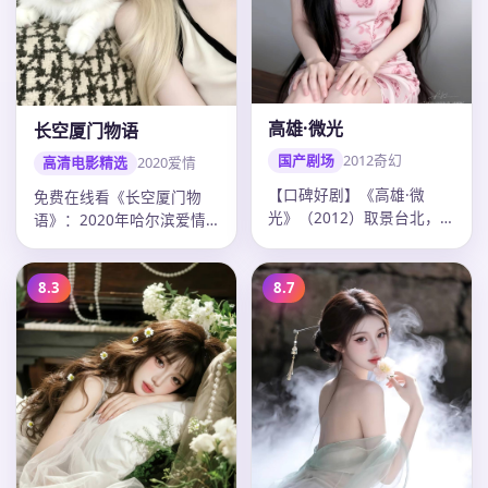
高雄·微光
长空厦门物语
国产剧场
2012
奇幻
高清电影精选
2020
爱情
【口碑好剧】《高雄·微
免费在线看《长空厦门物
光》（2012）取景台北，
语》：2020年哈尔滨爱情
导演九把刀，主演彭于晏、
电影，张艺谋作品，主演毛
陈意涵，…
晓彤、易…
8.3
8.7