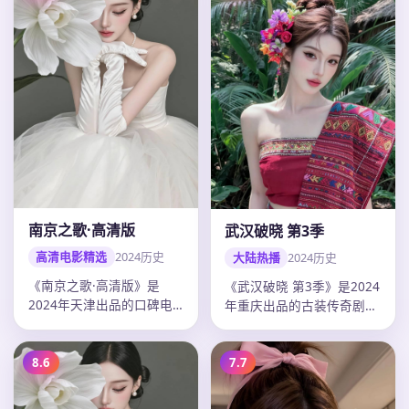
南京之歌·高清版
武汉破晓 第3季
高清电影精选
2024
历史
大陆热播
2024
历史
《南京之歌·高清版》是
《武汉破晓 第3季》是2024
2024年天津出品的口碑电
年重庆出品的古装传奇剧，
影，高希希以历史题材打造
冯小刚以历史题材打造剧情
剧情张力…
张…
8.6
7.7