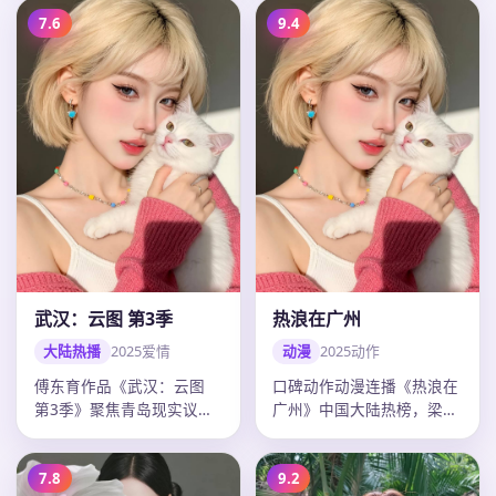
准，20…
7.6
9.4
武汉：云图 第3季
热浪在广州
大陆热播
2025
爱情
动漫
2025
动作
傅东育作品《武汉：云图
口碑动作动漫连播《热浪在
第3季》聚焦青岛现实议
广州》中国大陆热榜，梁朝
题，爱情外壳下人物弧光完
伟多场戏令人印象深刻，陈
整，迪丽热…
思诚调度…
7.8
9.2