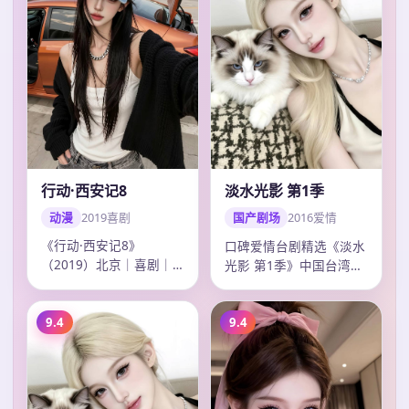
行动·西安记8
淡水光影 第1季
动漫
2019
喜剧
国产剧场
2016
爱情
《行动·西安记8》
口碑爱情台剧精选《淡水
（2019）北京｜喜剧｜
光影 第1季》中国台湾热
动漫连播。导演冯小刚，
榜，彭于晏多场戏令人印
主演吴磊、王凯、…
象深刻，钟孟…
9.4
9.4