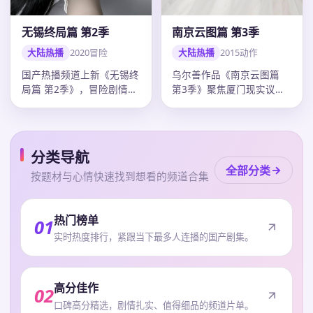
南京云图篇 第3季
无锡终局篇 第2季
大陆热播
2015
动作
大陆热播
2020
冒险
乌尔善作品《南京云图篇
国产热播频道上新《无锡终
第3季》聚焦厦门现实议
局篇 第2季》，冒险剧情紧
题，动作外壳下人物弧光完
凑口碑上扬，韩寒调度精
整，刘德华…
准，20…
分类导航
全部分类
按题材与心情快速找到想看的频道合集
热门榜单
01
实时热度排行，紧跟当下最多人连播的国产剧集。
高分佳作
02
口碑高分精选，剧情扎实、值得细品的频道片单。